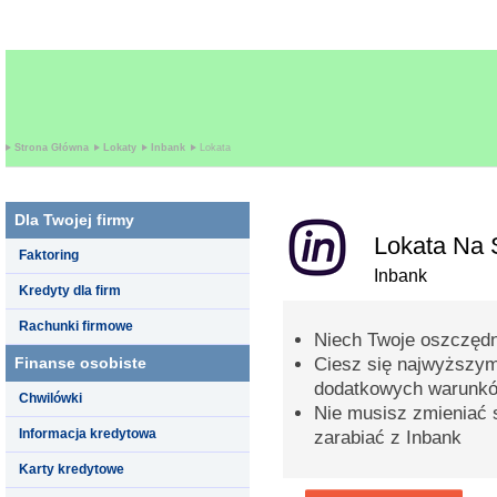
Strona Główna
Lokaty
Inbank
Lokata
Dla Twojej firmy
Lokata Na S
Faktoring
Inbank
Kredyty dla firm
Rachunki firmowe
Niech Twoje oszczędn
Finanse osobiste
Ciesz się najwyższy
dodatkowych warunk
Chwilówki
Nie musisz zmieniać s
Informacja kredytowa
zarabiać z Inbank
Karty kredytowe