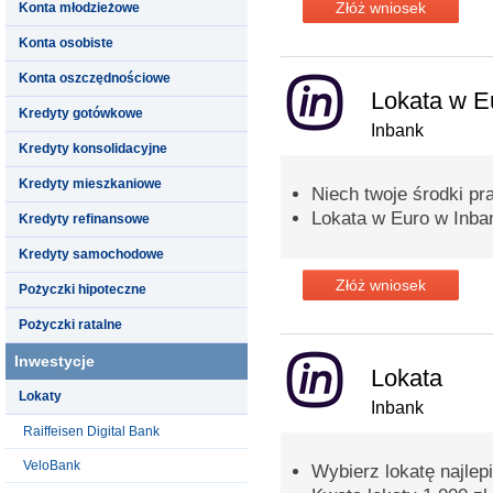
Złóż wniosek
Konta młodzieżowe
Konta osobiste
Konta oszczędnościowe
Lokata w E
Kredyty gotówkowe
Inbank
Kredyty konsolidacyjne
Kredyty mieszkaniowe
Niech twoje środki pra
Lokata w Euro w Inba
Kredyty refinansowe
Kredyty samochodowe
Złóż wniosek
Pożyczki hipoteczne
Pożyczki ratalne
Inwestycje
Lokata
Lokaty
Inbank
Raiffeisen Digital Bank
VeloBank
Wybierz lokatę najlep