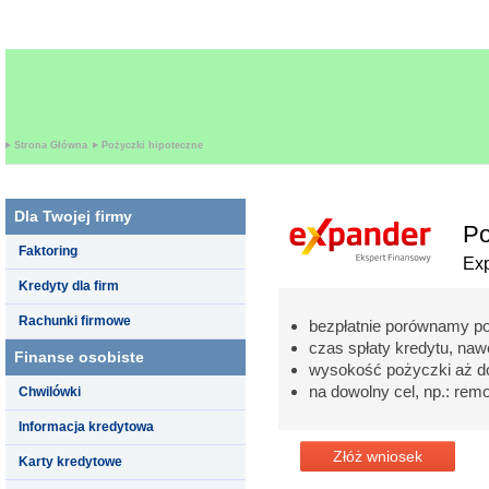
Strona Główna
Pożyczki hipoteczne
Dla Twojej firmy
Po
Faktoring
Ex
Kredyty dla firm
Rachunki firmowe
bezpłatnie porównamy p
czas spłaty kredytu, nawe
Finanse osobiste
wysokość pożyczki aż d
na dowolny cel, np.: re
Chwilówki
Informacja kredytowa
Złóż wniosek
Karty kredytowe